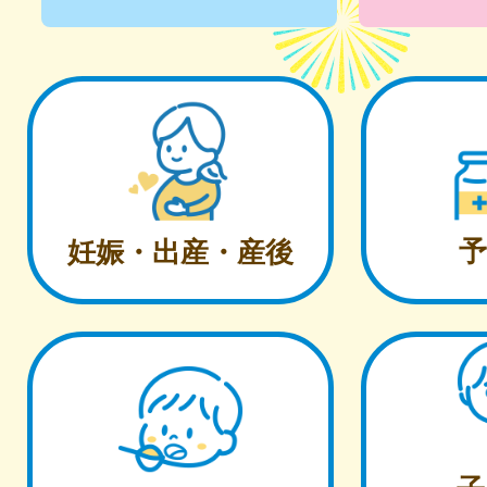
予
妊娠・出産・産後