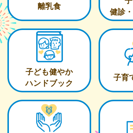
子
離乳食
健診・
子ども健やか
子育
ハンドブック