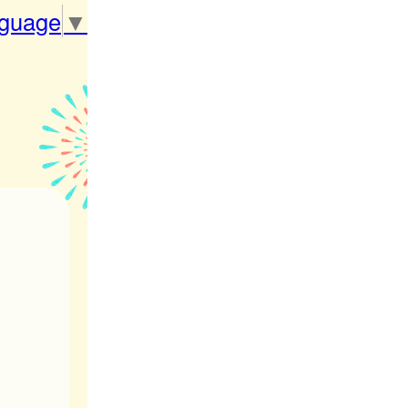
nguage
▼