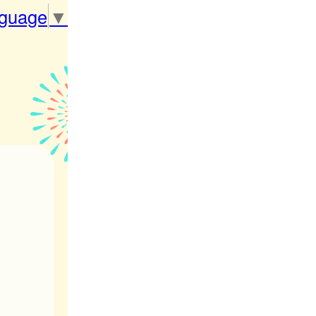
nguage
▼