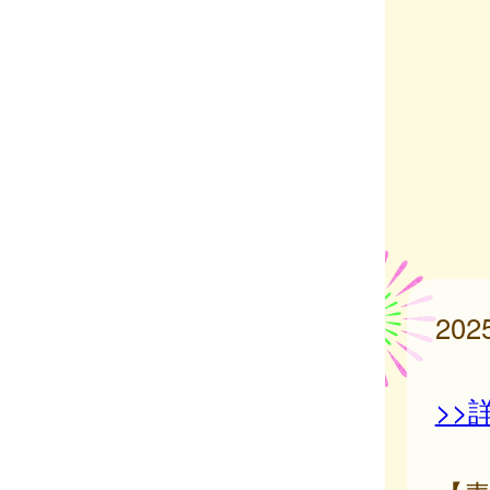
20
>>